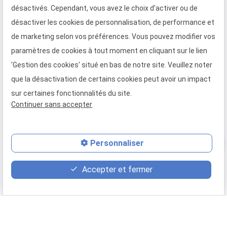
janvier 2024
désactivés. Cependant, vous avez le choix d'activer ou de
décembre 2023
désactiver les cookies de personnalisation, de performance et
de marketing selon vos préférences. Vous pouvez modifier vos
Le SMIC est revalorisé de 1,13% au 1er janvier
paramètres de cookies à tout moment en cliquant sur le lien
2024 !
'Gestion des cookies' situé en bas de notre site. Veuillez noter
MAZENDIO By Necc s'engage pour un Noël
que la désactivation de certains cookies peut avoir un impact
solidaire
sur certaines fonctionnalités du site.
Nouveautés concernant la Convention
Continuer sans accepter
Collective de la Métallurgie
phone
Voir toutes les actualités
Personnaliser
mail
Accepter et fermer