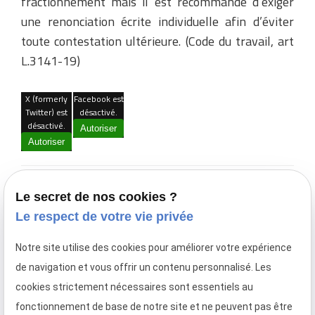
fractionnement mais il est recommandé d’exiger
une renonciation écrite individuelle afin d’éviter
toute contestation ultérieure. (Code du travail, art
L.3141-19)
X (formerly
Facebook est
Twitter) est
désactivé.
désactivé.
Autoriser
Autoriser
Autres actualités
Le secret de nos cookies ?
Le respect de votre vie privée
novembre 2024
Nouveau SMIC le 1er novembre 2024
Notre site utilise des cookies pour améliorer votre expérience
de navigation et vous offrir un contenu personnalisé. Les
janvier 2024
cookies strictement nécessaires sont essentiels au
Congé fausse couche : tout ce qui change au 1er
fonctionnement de base de notre site et ne peuvent pas être