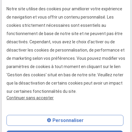
nombre toujours plus grandissant de dirigeants
Notre site utilise des cookies pour améliorer votre expérience
optent pour une
prestation externalisée
. Celle-ci
de navigation et vous offrir un contenu personnalisé. Les
traduit donc un gain de temps considérable !
cookies strictement nécessaires sont essentiels au
fonctionnement de base de notre site et ne peuvent pas être
désactivés. Cependant, vous avez le choix d'activer ou de
Professionnalisme et expérience
désactiver les cookies de personnalisation, de performance et
Parce que nos professionnels disposent d’une
de marketing selon vos préférences. Vous pouvez modifier vos
solide expérience en gestion de la paie et des
paramètres de cookies à tout moment en cliquant sur le lien
ressources humaines, ils sont à même de vous
'Gestion des cookies' situé en bas de notre site. Veuillez noter
conseiller pour toutes les problématiques qui s’y
que la désactivation de certains cookies peut avoir un impact
rapportent. Accordez-leur votre confiance pour
sur certaines fonctionnalités du site.
vous transmettre leurs meilleures
Continuer sans accepter
recommandations
phone
Personnaliser
mail