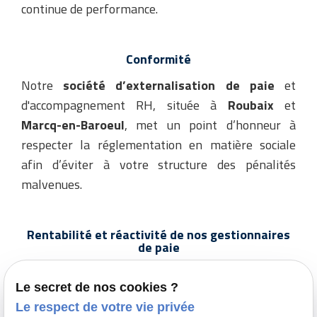
continue de performance.
Conformité
Notre
société d’externalisation de paie
et
d'accompagnement RH, située à
Roubaix
et
Marcq-en-Baroeul
, met un point d’honneur à
respecter la réglementation en matière sociale
afin d’éviter à votre structure des pénalités
malvenues.
Rentabilité et réactivité de nos gestionnaires
de paie
Répondre aux impératifs qu’induit la gestion de
Le secret de nos cookies ?
paie dans les temps impartis n’est pas toujours
Le respect de votre vie privée
chose aisée. C’est d’ailleurs pour cette raison qu’un