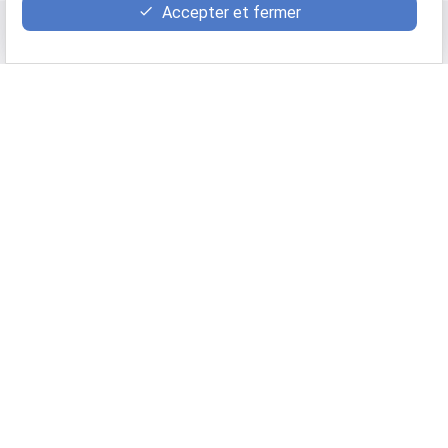
Accepter et fermer
Consultez également :
FORMATION
AUDIT DE PAIE
CONSEIL RH