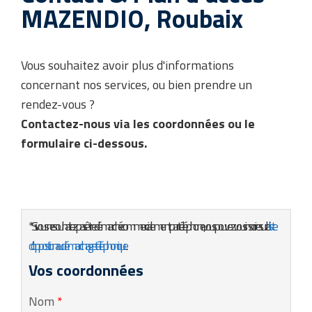
MAZENDIO, Roubaix
Vous souhaitez avoir plus d'informations
concernant nos services, ou bien prendre un
rendez-vous ?
Contactez-nous via les coordonnées ou le
formulaire ci-dessous.
*Si vous ne souhaitez pas être démarché commercialement par téléphone, vous pouvez vous inscrire sur la
liste
d'opposition au démarchage téléphonique
Vos coordonnées
Nom
*